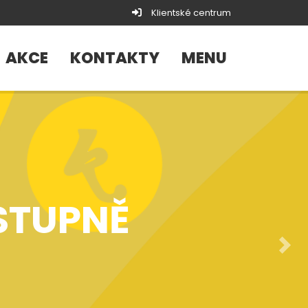
Klientské centrum
AKCE
KONTAKTY
MENU
STUPNĚ
Další