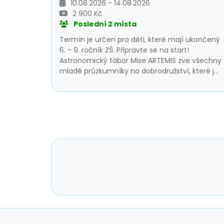
10.08.2026 - 14.08.2026
2 900 Kč
Poslední 2 místa
Termín je určen pro děti, které mají ukončený
6. - 9. ročník ZŠ. Připravte se na start!
Astronomický tábor Mise ARTEMIS zve všechny
mladé průzkumníky na dobrodružství, které je
zavede až na povrch Měsíce. Hlavním
tématem letošního ročníku je přistání na
Měsíci a rakety, které nás tam dopraví.
Formou her, experimentů a tvoření se děti
dozvědí, jak fungují rakety, jak se připravuje
měsíční výprava a co musí zvládnout
posádka při přistání. Čeká je týden plný
zábavného poznávání, stavění modelů,
fyzikálních pokusů i badatelských úkolů. Co
zažijete: pozorování Měsíce dalekohledy krátké
přednášky o raketách, kosmonautice a
přistání na Měsíci měsíční pokusy a tvořivé
aktivity celotáborový příběh inspirovaný
misemi k Měsíci Tábor probíhá na hvězdárně