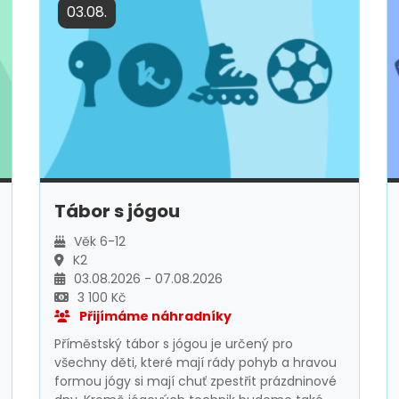
03.08.
Tábor s jógou
Věk 6-12
K2
03.08.2026 - 07.08.2026
3 100 Kč
Přijímáme náhradníky
Příměstský tábor s jógou je určený pro
všechny děti, které mají rády pohyb a hravou
formou jógy si mají chuť zpestřit prázdninové