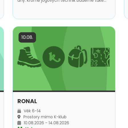
dny. Kromě jógových technik budeme také
více poznávat sami sebe, své tělo, emoce a
posilovat svoji vnitřní sílu a stabilitu. Cvičení je
vhodné jak pro úplné začátečníky, tak pro
mírně pokročilé.
10.08.
RONAL
Věk 6-14
Prostory mimo K-klub
10.08.2026 - 14.08.2026