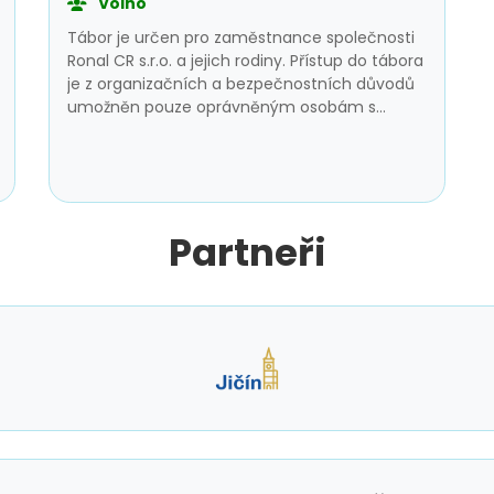
Volno
Tábor je určen pro zaměstnance společnosti
Ronal CR s.r.o. a jejich rodiny. Přístup do tábora
je z organizačních a bezpečnostních důvodů
umožněn pouze oprávněným osobám s
platným přístupovým heslem. Bez tohoto
hesla není účast možná. Program tábora se již
připravuje a jeho podoba bude brzy
upřesněna.
Partneři