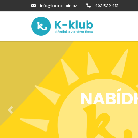
info@kackojicin.cz
493 532 451
NABÍD
Předchozí