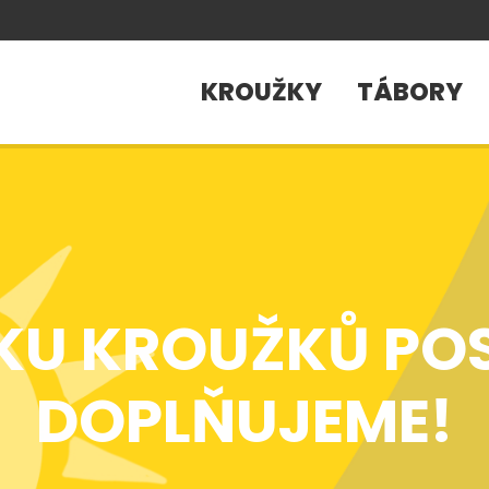
KROUŽKY
TÁBORY
KU KROUŽKŮ PO
DOPLŇUJEME!