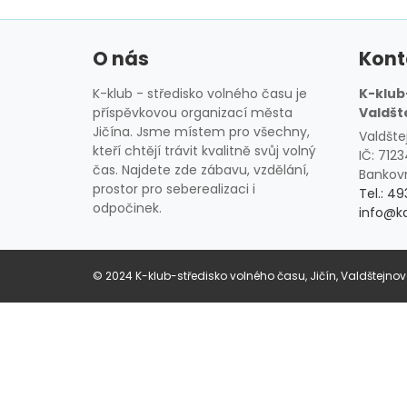
O nás
Kont
K-klub - středisko volného času je
K-klub-
příspěvkovou organizací města
Valdšt
Jičína. Jsme místem pro všechny,
Valdšte
kteří chtějí trávit kvalitně svůj volný
IČ: 712
čas. Najdete zde zábavu, vzdělání,
Bankovn
prostor pro seberealizaci i
Tel.: 49
odpočinek.
info@ka
© 2024 K-klub-středisko volného času, Jičín, Valdštejno