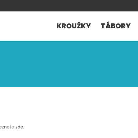
KROUŽKY
TÁBORY
leznete
zde
.