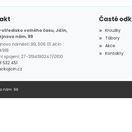
akt
Časté od
středisko volného času, Jičín,
Kroužky
ejnovo nám. 99
Tábory
jnovo náměstí 99, 506 01 Jičín
Akce
34918
Kontakty
í spojení: 27-3194190247/0100
3 532 451
ckojicin.cz
vo nám. 99