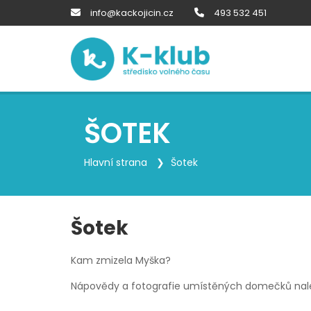
info@kackojicin.cz
493 532 451
ŠOTEK
Hlavní strana
Šotek
Šotek
Kam zmizela Myška?
Nápovědy a fotografie umístěných domečků na