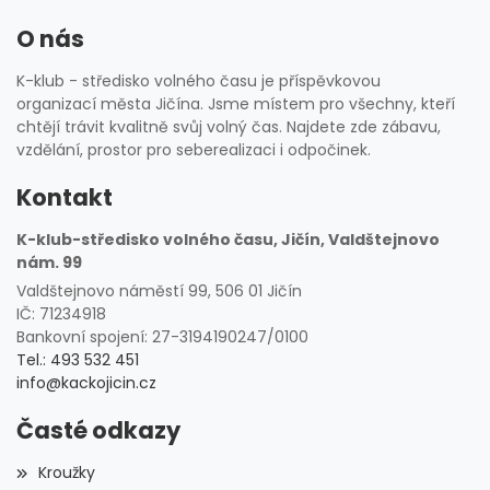
O nás
K-klub - středisko volného času je příspěvkovou
organizací města Jičína. Jsme místem pro všechny, kteří
chtějí trávit kvalitně svůj volný čas. Najdete zde zábavu,
vzdělání, prostor pro seberealizaci i odpočinek.
Kontakt
K-klub-středisko volného času, Jičín, Valdštejnovo
nám. 99
Valdštejnovo náměstí 99, 506 01 Jičín
IČ: 71234918
Bankovní spojení: 27-3194190247/0100
Tel.: 493 532 451
info@kackojicin.cz
Časté odkazy
Kroužky