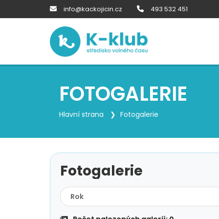
info@kackojicin.cz
493 532 451
FOTOGALERIE
Hlavní strana
Fotogalerie
Fotogalerie
Rok
Počet nalezených galerií:
0