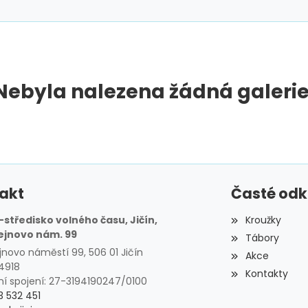
Nebyla nalezena žádná galerie
akt
Časté od
středisko volného času, Jičín,
Kroužky
ejnovo nám. 99
Tábory
jnovo náměstí 99, 506 01 Jičín
Akce
34918
Kontakty
í spojení: 27-3194190247/0100
3 532 451