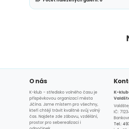
O nás
Kont
K-klub - středisko volného času je
K-klub-
příspěvkovou organizací města
Valdšt
Jičína. Jsme místem pro všechny,
Valdšte
kteří chtějí trávit kvalitně svůj volný
IČ: 712
čas. Najdete zde zábavu, vzdělání,
Bankovn
prostor pro seberealizaci i
Tel.: 49
odpočinek.