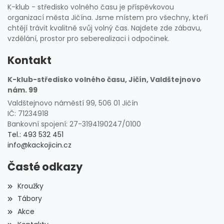
K-klub - středisko volného času je příspěvkovou
organizací města Jičína. Jsme místem pro všechny, kteří
chtějí trávit kvalitně svůj volný čas. Najdete zde zábavu,
vzdělání, prostor pro seberealizaci i odpočinek.
Kontakt
K-klub-středisko volného času, Jičín, Valdštejnovo
nám. 99
Valdštejnovo náměstí 99, 506 01 Jičín
IČ: 71234918
Bankovní spojení: 27-3194190247/0100
Tel.: 493 532 451
info@kackojicin.cz
Časté odkazy
Kroužky
Tábory
Akce