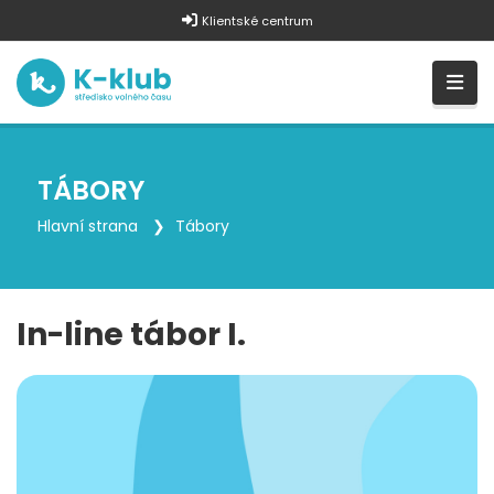
Klientské centrum
TÁBORY
Hlavní strana
Tábory
In-line tábor I.