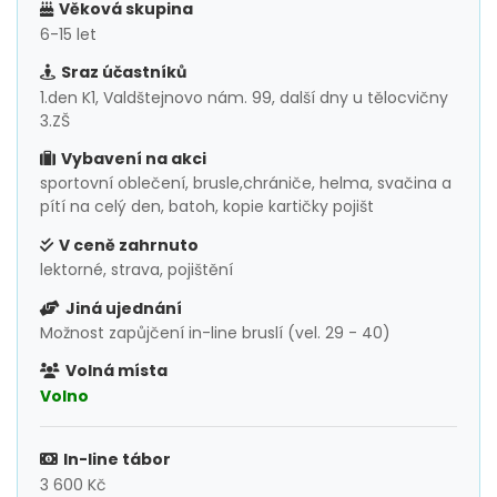
Věková skupina
6-15 let
Sraz účastníků
1.den K1, Valdštejnovo nám. 99, další dny u tělocvičny
3.ZŠ
Vybavení na akci
sportovní oblečení, brusle,chrániče, helma, svačina a
pítí na celý den, batoh, kopie kartičky pojišt
V ceně zahrnuto
lektorné, strava, pojištění
Jiná ujednání
Možnost zapůjčení in-line bruslí (vel. 29 - 40)
Volná místa
Volno
In-line tábor
3 600 Kč