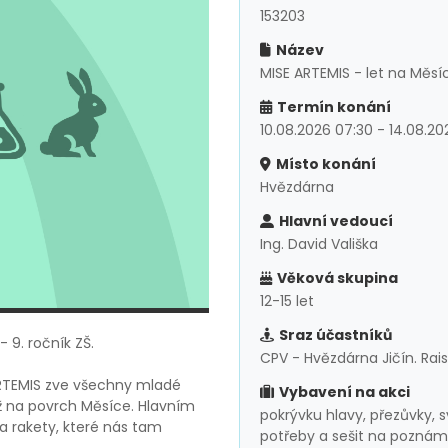
153203
Název
MISE ARTEMIS - let na Měsíc
Termín konání
10.08.2026 07:30 - 14.08.20
Místo konání
Hvězdárna
Hlavní vedoucí
Ing. David Vališka
Věková skupina
12-15 let
Sraz účastníků
 9. ročník ZŠ.
CPV - Hvězdárna Jičín. Rais
ARTEMIS zve všechny mladé
Vybavení na akci
ž na povrch Měsíce. Hlavním
pokrývku hlavy, přezůvky, 
a rakety, které nás tam
potřeby a sešit na poznám