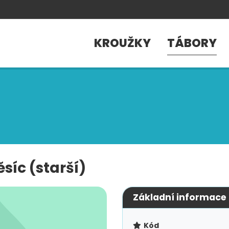
KROUŽKY
TÁBORY
síc (starší)
Základní informace
Kód