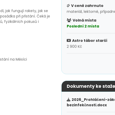
V ceně zahrnuto
, jak fungují rakety, jak se
materiál, lektorné, případn
osádka při přistání. Čeká je
Volná místa
 fyzikálních pokusů i
Poslední 2 místa
Astro tábor starší
2 900 Kč
stání na Měsíci
Dokumenty ke staže
2026_Prohlášení-zá
bezinfekčnosti.docx