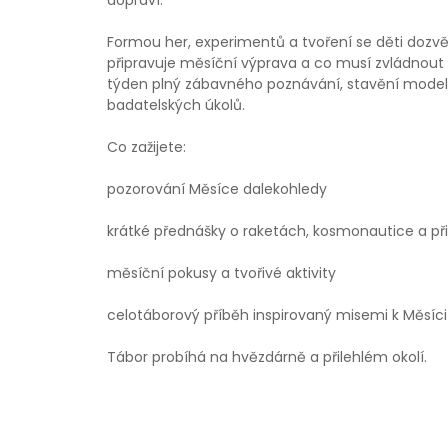
dopraví.
Formou her, experimentů a tvoření se děti dozvědí
připravuje měsíční výprava a co musí zvládnout p
týden plný zábavného poznávání, stavění modelů,
badatelských úkolů.
Co zažijete:
pozorování Měsíce dalekohledy
krátké přednášky o raketách, kosmonautice a při
měsíční pokusy a tvořivé aktivity
celotáborový příběh inspirovaný misemi k Měsíci
Tábor probíhá na hvězdárně a přilehlém okolí.