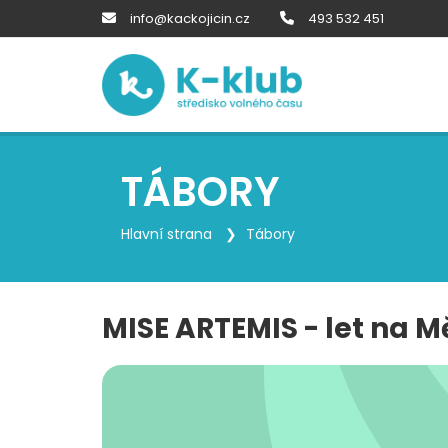
info@kackojicin.cz
493 532 451
TÁBORY
Hlavní strana
Tábory
MISE ARTEMIS - let na Mě