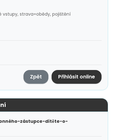
é vstupy, strava=obědy, pojištění
Zpět
Přihlásit online
ní
konného-zástupce-dítěte-o-