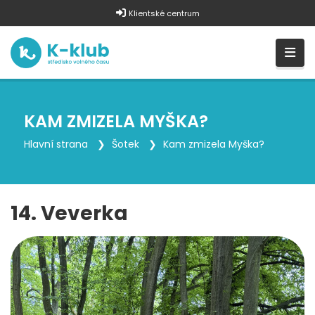
Klientské centrum
KAM ZMIZELA MYŠKA?
Hlavní strana
Šotek
Kam zmizela Myška?
14. Veverka