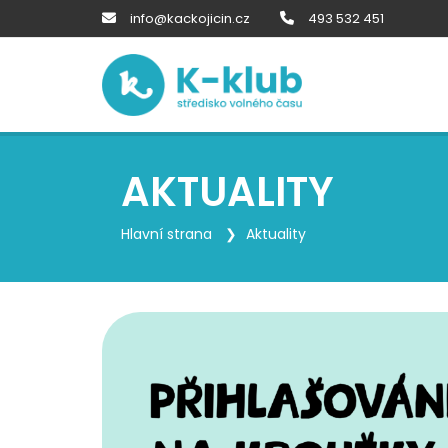
info@kackojicin.cz
493 532 451
AKTUALITY
Hlavní strana
Aktuality