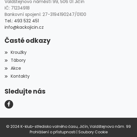
Valdštejnovo náměstí 99, 506 01 Jičín
IČ: 71234918
Bankovní spojení: 27-3194190247/0100
Tel.: 493 532 451
info@kackojicin.cz
Časté odkazy
Kroužky
Tábory
Akce
Kontakty
Sledujte nás
© 2024 K-klub-středisko volného času, Jičín, Valdštejnovo nám. 99
Prohlášení o přístupnosti
|
Soubory Cookie